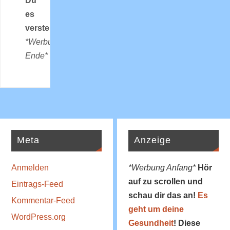
Du
es
verstehst!
*Werbung
Ende*
Meta
Anzeige
Anmelden
*Werbung Anfang*
Hör
auf zu scrollen und
Eintrags-Feed
schau dir das an!
Es
Kommentar-Feed
geht um deine
WordPress.org
Gesundheit
! Diese