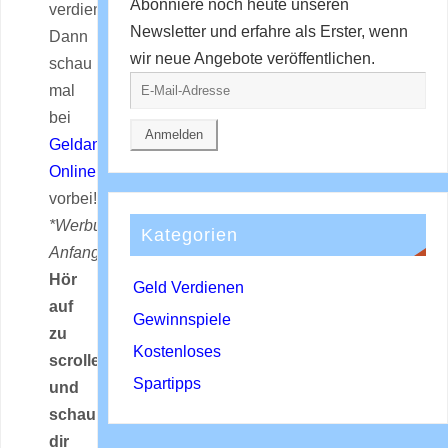
Abonniere noch heute unseren
verdienen?
Newsletter und erfahre als Erster, wenn
Dann
wir neue Angebote veröffentlichen.
schau
mal
bei
Geldanlagen
Online
vorbei!
*Werbung
Kategorien
Anfang*
Hör
Geld Verdienen
auf
Gewinnspiele
zu
Kostenloses
scrollen
Spartipps
und
schau
dir