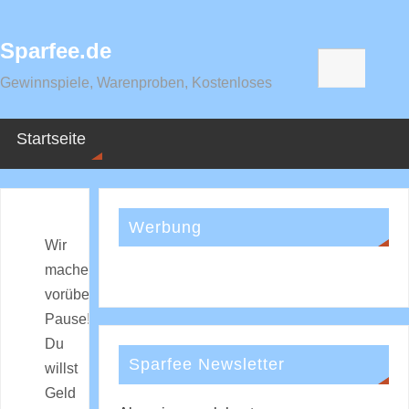
Sparfee.de
Gewinnspiele, Warenproben, Kostenloses
Startseite
Werbung
Wir
machen
vorübergehend
Pause!
Du
Sparfee Newsletter
willst
Geld